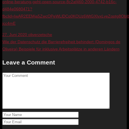
online-beratung-geht-open-source-8c2af460-2000-4742-b16c-
d484e0680471?
fbclid=IwAR2EEMja5ZwcOPeWLlDCq0KOUz6WtGXIvxLyeZqptg8ObI
jcc4mE
27. Juni 2020
oliverzetsche
Wie der Datenschutz die Barrierefreiheit behindert (Domingos de
Oliveira)
Beispiele für inklusive Arbeitsplätze in anderen Ländern
Leave a Comment