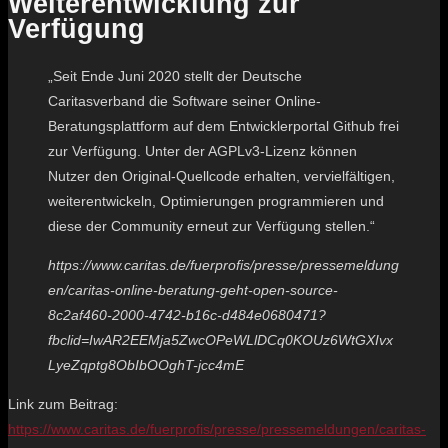
Weiterentwicklung zur
Verfügung
„Seit Ende Juni 2020 stellt der Deutsche
Caritasverband die Software seiner Online-
Beratungsplattform auf dem Entwicklerportal Github frei
zur Verfügung. Unter der AGPLv3-Lizenz können
Nutzer den Original-Quellcode erhalten, vervielfältigen,
weiterentwickeln, Optimierungen programmieren und
diese der Community erneut zur Verfügung stellen.“
https://www.caritas.de/fuerprofis/presse/pressemeldung
en/caritas-online-beratung-geht-open-source-
8c2af460-2000-4742-b16c-d484e0680471?
fbclid=IwAR2EEMja5ZwcOPeWLlDCq0KOUz6WtGXIvx
LyeZqptg8ObIbOOghT-jcc4mE
Link zum Beitrag:
https://www.caritas.de/fuerprofis/presse/pressemeldungen/caritas-