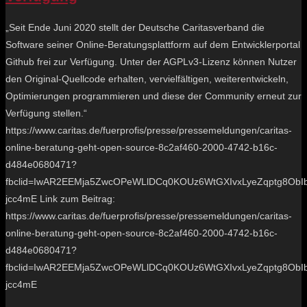
„Seit Ende Juni 2020 stellt der Deutsche Caritasverband die
Software seiner Online-Beratungsplattform auf dem Entwicklerportal
Github frei zur Verfügung. Unter der AGPLv3-Lizenz können Nutzer
den Original-Quellcode erhalten, vervielfältigen, weiterentwickeln,
Optimierungen programmieren und diese der Community erneut zur
Verfügung stellen.“
https://www.caritas.de/fuerprofis/presse/pressemeldungen/caritas-
online-beratung-geht-open-source-8c2af460-2000-4742-b16c-
d484e0680471?
fbclid=IwAR2EEMja5ZwcOPeWLlDCq0KOUz6WtGXIvxLyeZqptg8ObI
jcc4mE Link zum Beitrag:
https://www.caritas.de/fuerprofis/presse/pressemeldungen/caritas-
online-beratung-geht-open-source-8c2af460-2000-4742-b16c-
d484e0680471?
fbclid=IwAR2EEMja5ZwcOPeWLlDCq0KOUz6WtGXIvxLyeZqptg8ObI
jcc4mE